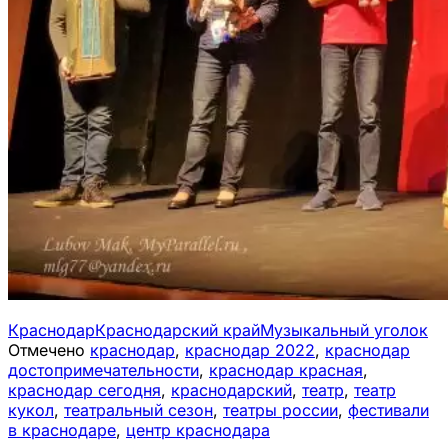
Краснодар
Краснодарский край
Музыкальный уголок
Отмечено
краснодар
,
краснодар 2022
,
краснодар
достопримечательности
,
краснодар красная
,
краснодар сегодня
,
краснодарский
,
театр
,
театр
кукол
,
театральный сезон
,
театры россии
,
фестивали
в краснодаре
,
центр краснодара