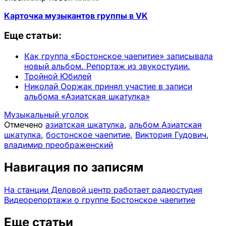
Карточка музыкантов группы в VK
Еще статьи:
Как группа «Бостонское чаепитие» записывала
новый альбом. Репортаж из звукостудии.
Тройной Юбилей
Николай Ооржак принял участие в записи
альбома «Азиатская шкатулка»
Музыкальный уголок
Отмечено
азиатская шкатулка
,
альбом Азиатская
шкатулка
,
бостонское чаепитие
,
Виктория Гудович
,
владимир преображенский
Навигация по записям
На станции Деловой центр работает радиостудия
Видеорепортажи о группе Бостонское чаепитие
Еще статьи